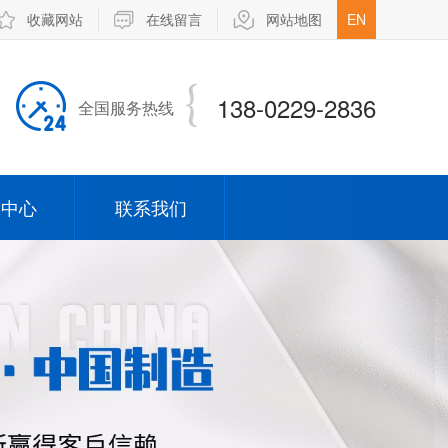
收藏网站
在线留言
网站地图
EN
138-0229-2836
全国服务热线
闻中心
联系我们
司新闻
业新闻
弹簧针
opin