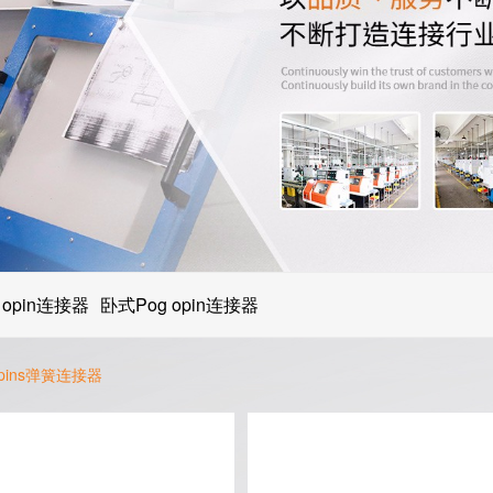
教育/娱乐电子产品
医疗器械类产品
汽车电子产品
手机消费类电子
 opin连接器
卧式Pog opin连接器
2pins弹簧连接器