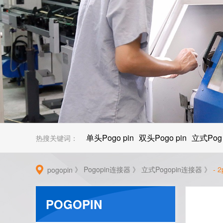
单头Pogo pin
双头Pogo pin
立式Pog
热搜关键词：
》
Pogopin连接器
》
立式Pogopin连接器
》
- 
pogopin
POGOPIN