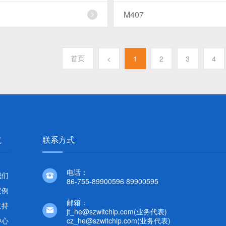
M407
首页
<
1
2
3
4
联系方式
航
电话：
我们
86-755-89900596 89900595
案例
邮箱：
支持
jt_he@szwitchip.com(业务代表)
中心
cz_he@szwitchip.com(业务代表)