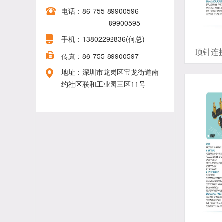
电话：86-755-89900596
89900595
手机：13802292836(何总)
顶针连接
传真：86-755-89900597
地址：深圳市龙岗区宝龙街道南
约社区联和工业园三区11号