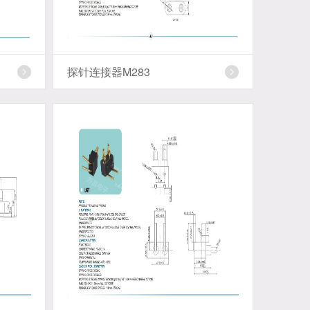
探针连接器M283