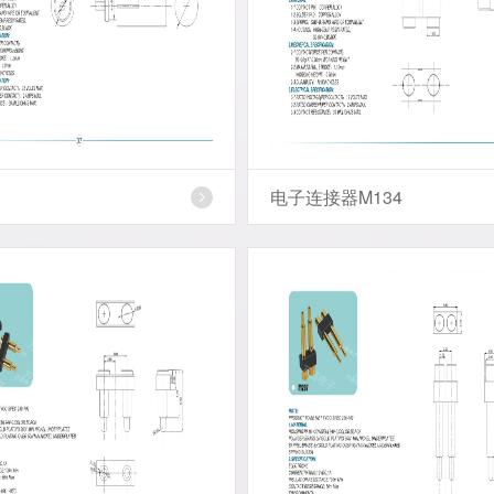
电子连接器M134