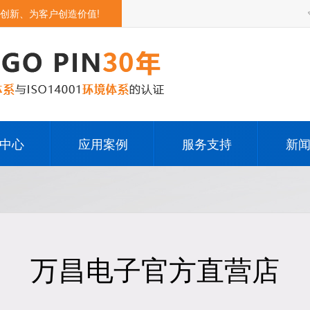
创新、为客户创造价值!
中心
应用案例
服务支持
新
opin
无人机
下载中心
公
in连接器
智能机器人
疑难问答
行
万昌电子官方直营店
连接器
5G通讯类产品
充电
智能家居产品
pog