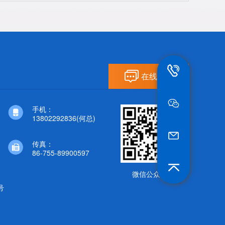
13802292836
在线留言
手机：
13802292836(何总)
jt_he@szwitchip.c
传真：
86-755-89900597
微信公众号
号