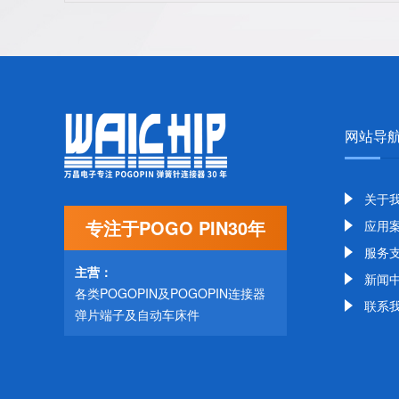
网站导
关于
专注于POGO PIN30年
应用
服务
主营：
新闻
各类POGOPIN及POGOPIN连接器
联系
弹片端子及自动车床件