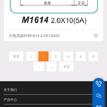
大电流探针M1614 2.0X10(5A)
首页
<
1
2
3
4
5
末页
···
>
13802
关于我们
产品中心