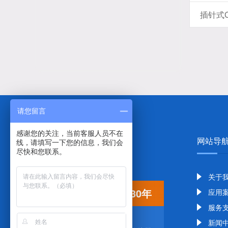
插针式CZ
请您留言
感谢您的关注，当前客服人员不在
网站导
线，请填写一下您的信息，我们会
尽快和您联系。
关于
专注于POGO PIN30年
应用
服务
主营：
新闻