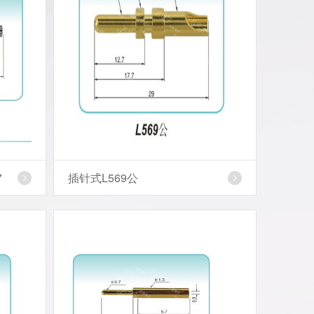
7
插针式L569公