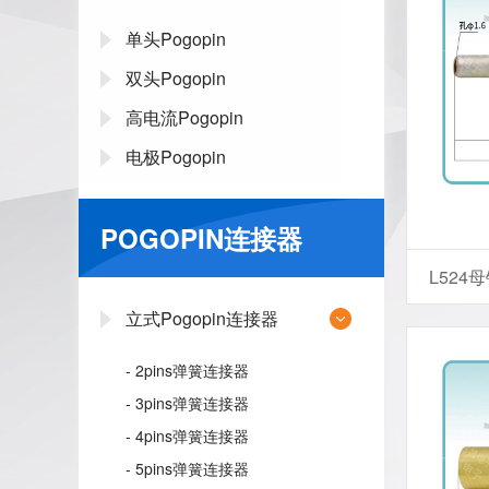
单头Pogopin
双头Pogopin
高电流Pogopin
电极Pogopin
POGOPIN连接器
L524母针
立式Pogopin连接器
- 2pins弹簧连接器
- 3pins弹簧连接器
- 4pins弹簧连接器
- 5pins弹簧连接器