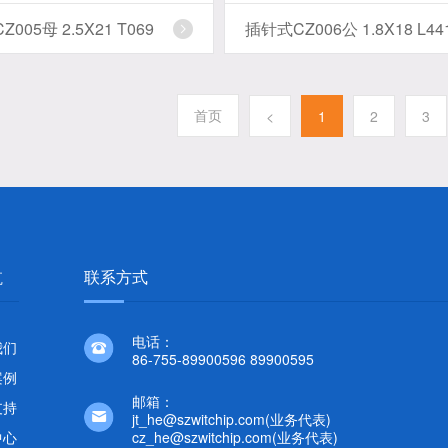
005母 2.5X21 T069
插针式CZ006公 1.8X18 L44
首页
<
1
2
3
联系方式
航
电话：
我们
86-755-89900596 89900595
案例
邮箱：
支持
jt_he@szwitchip.com(业务代表)
中心
cz_he@szwitchip.com(业务代表)