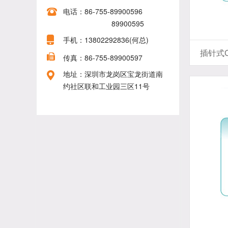
电话：86-755-89900596
89900595
手机：13802292836(何总)
插针式CZ
传真：86-755-89900597
地址：深圳市龙岗区宝龙街道南
约社区联和工业园三区11号