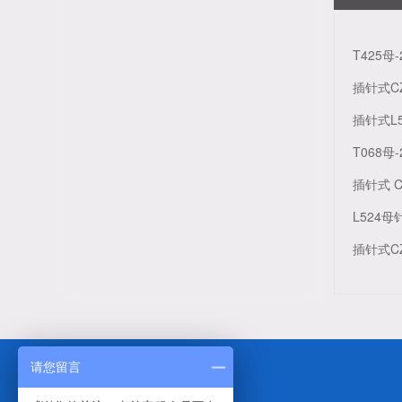
T425母-2
插针式L5
T068母-2
L524母针
请您留言