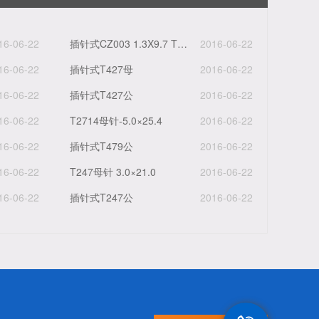
16-06-22
插针式CZ003 1.3X9.7 T034
2016-06-22
16-06-22
插针式T427母
2016-06-22
16-06-22
插针式T427公
2016-06-22
16-06-22
T2714母针-5.0×25.4
2016-06-22
16-06-22
插针式T479公
2016-06-22
16-06-22
T247母针 3.0×21.0
2016-06-22
16-06-22
插针式T247公
2016-06-22