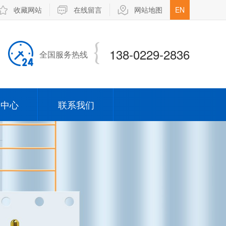
收藏网站
在线留言
网站地图
EN
138-0229-2836
全国服务热线
闻中心
联系我们
司新闻
业新闻
弹簧针
opin