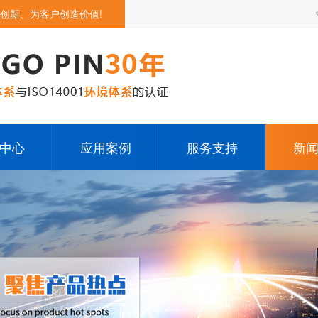
创新、为客户创造价值!
中心
应用案例
服务支持
新
opin
无人机
下载中心
公
in连接器
智能机器人
疑难问答
行
连接器
5G通讯类产品
充电
智能家居产品
pog