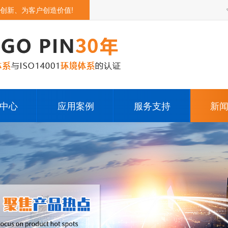
创新、为客户创造价值!
中心
应用案例
服务支持
新
opin
无人机
下载中心
公
in连接器
智能机器人
疑难问答
行
连接器
5G通讯类产品
充电
智能家居产品
pog