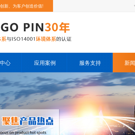
创新、为客户创造价值!
中心
应用案例
服务支持
新
opin
无人机
下载中心
公
in连接器
智能机器人
疑难问答
行
连接器
5G通讯类产品
充电
智能家居产品
pog